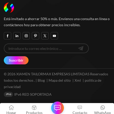
Está invitado a ahorrar 50% o más. Envíenos una consulta en línea o
contáctenos hoy para obtener precios increíbles.
Suscribir
© 2026 XIAMEN TAILORMAX EMPRESAS LIMITADAS Reservados
todos los derechos . |
Blog
|
Mapa del sitio
|
Xml
|
política de
privacidad
IPv6 RED SOPORTADA
Hogar
Productos
Contacto
WhatsApp