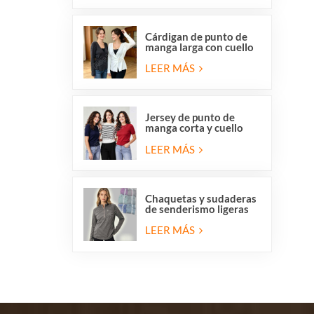
Cárdigan de punto de
manga larga con cuello
en V y cierre cruzado
para mujer, con lazo
LEER MÁS
lateral delantero.
Jersey de punto de
manga corta y cuello
redondo para mujer,
liquidación de
LEER MÁS
existencias.
Chaquetas y sudaderas
de senderismo ligeras
de forro polar con
media cremallera para
LEER MÁS
mujer en liquidación.