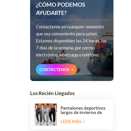
¿CÓMO PODEMOS
AYUDARTE?
Contáctenos en cualquier momento
que sea conveniente para usted.
Estamos disponibles las 24 horas, los
7 días de la semana, por correo
electrónico, whatsapp o teléfono.
CONTÁCTENOS
Los Recién Llegados
Pantalones deportivos
largos de invierno de
forro polar para hombre
de Overstock, corte
LEER MÁS
regular, informales, para
correr y hacer ejercicio.