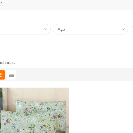
ck
mohadas