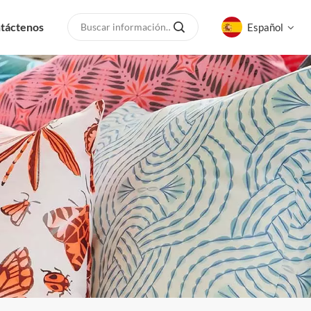
táctenos
Español
English
русский
español
العربية