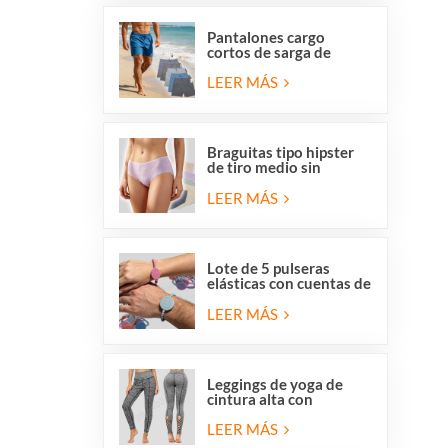
Pantalones cargo
cortos de sarga de
algodón elástico para
hombre con 6 bolsillos
LEER MÁS
Braguitas tipo hipster
de tiro medio sin
costuras, transpirables
y respetuosas con la
LEER MÁS
piel, de Overstock para
mujer.
Lote de 5 pulseras
elásticas con cuentas de
San Benito y la Medalla
Milagrosa de la Iglesia
LEER MÁS
Católica.
Leggings de yoga de
cintura alta con
elástico, tiras cruzadas
y malla con aberturas
LEER MÁS
para mujer de Stocklot.