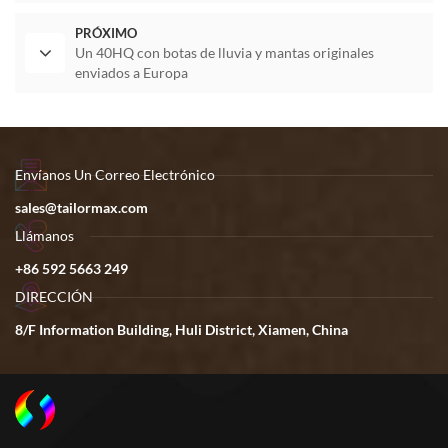
PRÓXIMO
Un 40HQ con botas de lluvia y mantas originales
enviados a Europa
Envíanos Un Correo Electrónico
sales@tailormax.com
Llámanos
+86 592 5663 249
DIRECCIÓN
8/F Information Building, Huli District, Xiamen, China