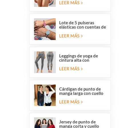
y respetuosas con la
LEER MÁS
piel, de Overstock para
mujer.
Lote de 5 pulseras
elásticas con cuentas de
San Benito y la Medalla
Milagrosa de la Iglesia
LEER MÁS
Católica.
Leggings de yoga de
cintura alta con
elástico, tiras cruzadas
y malla con aberturas
LEER MÁS
para mujer de Stocklot.
Cárdigan de punto de
manga larga con cuello
en V y cierre cruzado
para mujer, con lazo
LEER MÁS
lateral delantero.
Jersey de punto de
manga corta y cuello