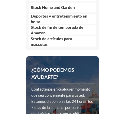
Stock Home and Garden
Deportes y entretenimiento en
bolsa.
Stock de fin de temporada de
Amazon
Stock de artículos para
mascotas
¿CÓMO PODEMOS
AYUDARTE?
Contáctenos en cualquier momento
que sea conveniente para usted.
Estamos disponibles las 24 horas, los
7 días de la semana, por correo
electrónico, whatsapp o teléfono.