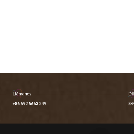
Llámanos
DI
+86 592 5663 249
8/F