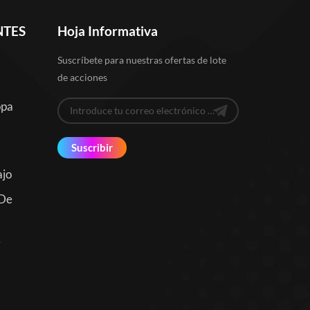
NTES
Hoja Informativa
Suscríbete para nuestras ofertas de lote
de acciones
opa
Suscribir
ajo
 De
e