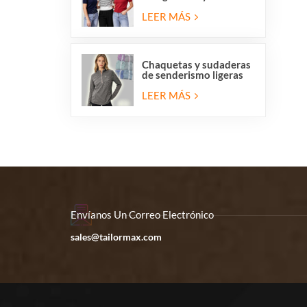
redondo para mujer,
liquidación de
LEER MÁS
existencias.
Chaquetas y sudaderas
de senderismo ligeras
de forro polar con
media cremallera para
LEER MÁS
mujer en liquidación.
Envíanos Un Correo Electrónico
sales@tailormax.com