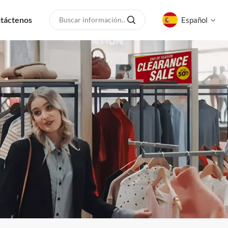
táctenos
Español
English
русский
español
العربية