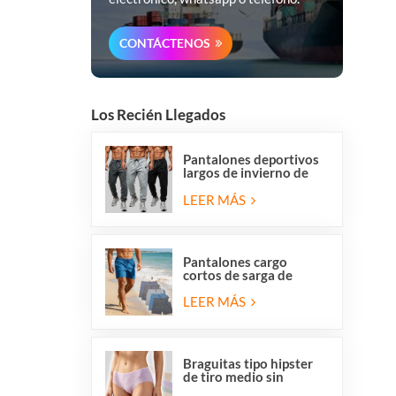
CONTÁCTENOS
Los Recién Llegados
Pantalones deportivos
largos de invierno de
forro polar para hombre
de Overstock, corte
LEER MÁS
regular, informales, para
correr y hacer ejercicio.
Pantalones cargo
cortos de sarga de
algodón elástico para
hombre con 6 bolsillos
LEER MÁS
Braguitas tipo hipster
de tiro medio sin
costuras, transpirables