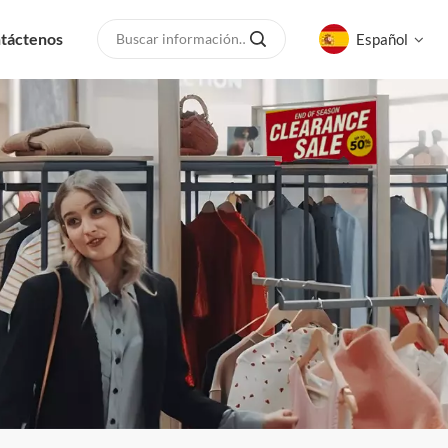
táctenos
Español
English
русский
español
العربية