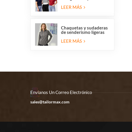
redondo para mujer,
liquidación de
LEER MÁS
existencias.
Chaquetas y sudaderas
de senderismo ligeras
de forro polar con
media cremallera para
LEER MÁS
mujer en liquidación.
Envíanos Un Correo Electrónico
sales@tailormax.com