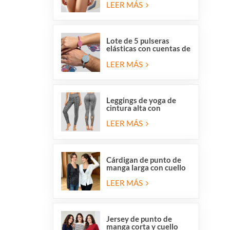
y respetuosas con la
LEER MÁS
piel, de Overstock para
mujer.
Lote de 5 pulseras
elásticas con cuentas de
San Benito y la Medalla
Milagrosa de la Iglesia
LEER MÁS
Católica.
Leggings de yoga de
cintura alta con
elástico, tiras cruzadas
y malla con aberturas
LEER MÁS
para mujer de Stocklot.
Cárdigan de punto de
manga larga con cuello
en V y cierre cruzado
para mujer, con lazo
LEER MÁS
lateral delantero.
Jersey de punto de
manga corta y cuello