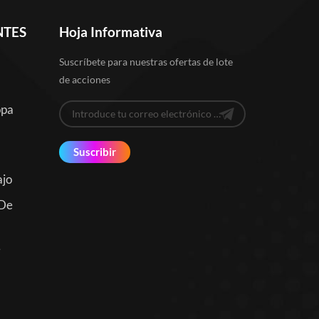
NTES
Hoja Informativa
Suscríbete para nuestras ofertas de lote
de acciones
opa
Suscribir
ajo
 De
e