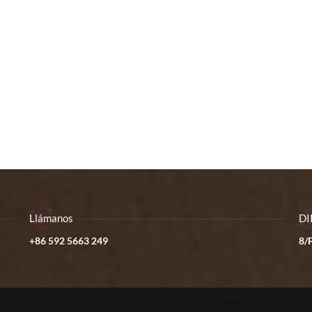
Llámanos
DI
+86 592 5663 249
8/F