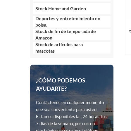
Stock Home and Garden
Deportes y entretenimiento en
bolsa.
Stock de fin de temporada de
Amazon
Stock de artículos para
mascotas
¿CÓMO PODEMOS
AYUDARTE?
Contáctenos en cualquier momento
que sea conveniente para usted.
Estamos disponibles las 24 horas, los
7 días de la semana, por correo
electrónico, whatsapp o teléfono.