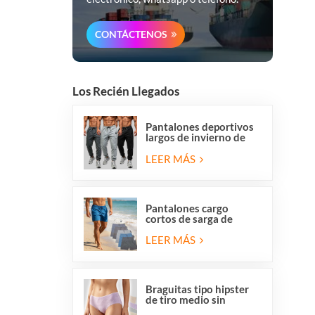
CONTÁCTENOS
Los Recién Llegados
Pantalones deportivos
largos de invierno de
forro polar para hombre
de Overstock, corte
LEER MÁS
regular, informales, para
correr y hacer ejercicio.
Pantalones cargo
cortos de sarga de
algodón elástico para
hombre con 6 bolsillos
LEER MÁS
Braguitas tipo hipster
de tiro medio sin
costuras, transpirables