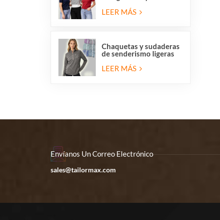
redondo para mujer,
liquidación de
LEER MÁS
existencias.
Chaquetas y sudaderas
de senderismo ligeras
de forro polar con
media cremallera para
LEER MÁS
mujer en liquidación.
Envíanos Un Correo Electrónico
sales@tailormax.com