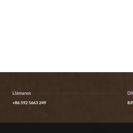
Llámanos
DI
+86 592 5663 249
8/F