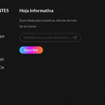
NTES
Hoja Informativa
Suscríbete para nuestras ofertas de lote
de acciones
opa
Suscribir
ajo
 De
e