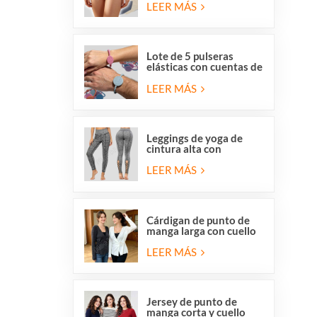
y respetuosas con la
LEER MÁS
piel, de Overstock para
mujer.
Lote de 5 pulseras
elásticas con cuentas de
San Benito y la Medalla
Milagrosa de la Iglesia
LEER MÁS
Católica.
Leggings de yoga de
cintura alta con
elástico, tiras cruzadas
y malla con aberturas
LEER MÁS
para mujer de Stocklot.
Cárdigan de punto de
manga larga con cuello
en V y cierre cruzado
para mujer, con lazo
LEER MÁS
lateral delantero.
Jersey de punto de
manga corta y cuello