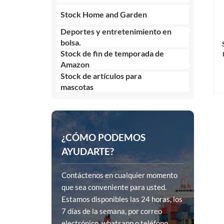
Stock Home and Garden
Deportes y entretenimiento en
bolsa.
Stock de fin de temporada de
Amazon
Stock de artículos para
mascotas
¿CÓMO PODEMOS
AYUDARTE?
Contáctenos en cualquier momento
que sea conveniente para usted.
Estamos disponibles las 24 horas, los
7 días de la semana, por correo
electrónico, whatsapp o teléfono.