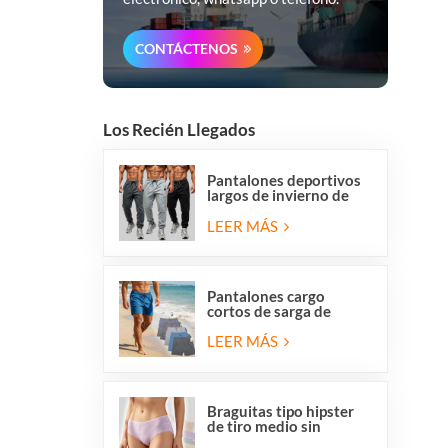
CONTÁCTENOS
Los Recién Llegados
Pantalones deportivos
largos de invierno de
forro polar para hombre
de Overstock, corte
LEER MÁS
regular, informales, para
correr y hacer ejercicio.
Pantalones cargo
cortos de sarga de
algodón elástico para
hombre con 6 bolsillos
LEER MÁS
Braguitas tipo hipster
de tiro medio sin
costuras, transpirables