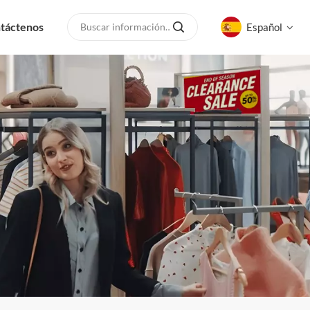
táctenos
Español
English
русский
español
العربية