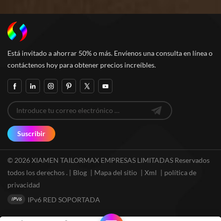
Está invitado a ahorrar 50% o más. Envíenos una consulta en línea o
contáctenos hoy para obtener precios increíbles.
Suscribir
© 2026 XIAMEN TAILORMAX EMPRESAS LIMITADAS Reservados
todos los derechos . |
Blog
|
Mapa del sitio
|
Xml
|
política de
privacidad
IPv6 RED SOPORTADA