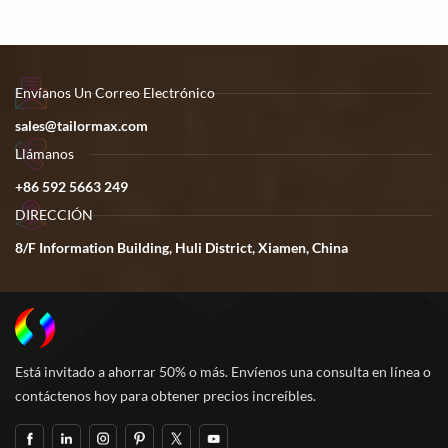
estampados en el pecho y las
cuatro tallas: 4-5/6/6X/7-8.
piernas. Ocho tallas:
Contáctanos para obtener un
2/3/4/5/6/7/8/10.
precio increíble.
Contáctanos para obtener un
precio competitivo.
Envíanos Un Correo Electrónico
sales@tailormax.com
Llámanos
+86 592 5663 249
DIRECCIÓN
8/F Information Building, Huli District, Xiamen, China
Está invitado a ahorrar 50% o más. Envíenos una consulta en línea o
contáctenos hoy para obtener precios increíbles.