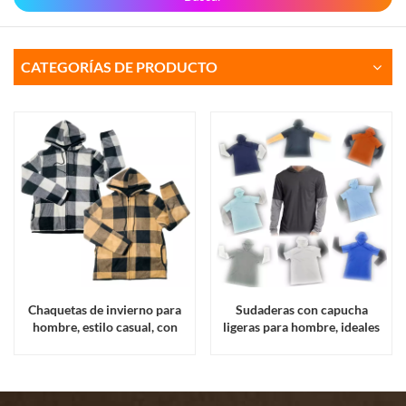
CATEGORÍAS DE PRODUCTO
Chaquetas de invierno para
Sudaderas con capucha
hombre, estilo casual, con
ligeras para hombre, ideales
cremallera, de forro polar a
para las temporadas de
cuadros y forro polar coral, al
primavera y otoño, en
por mayor.
liquidación.