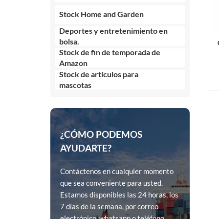
Stock Home and Garden
Deportes y entretenimiento en
bolsa.
Stock de fin de temporada de
Amazon
Stock de artículos para
mascotas
¿CÓMO PODEMOS
AYUDARTE?
Contáctenos en cualquier momento
que sea conveniente para usted.
Estamos disponibles las 24 horas, los
7 días de la semana, por correo
electrónico, whatsapp o teléfono.