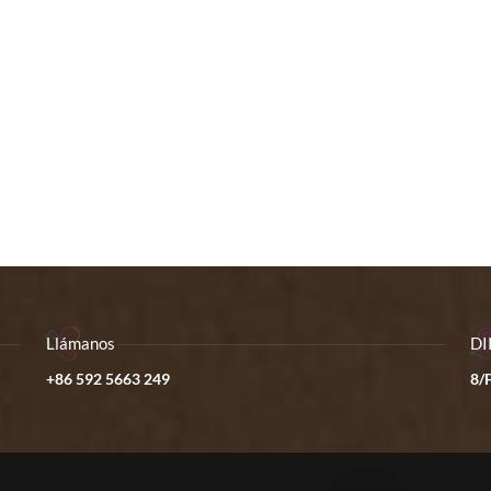
Llámanos
DI
+86 592 5663 249
8/F