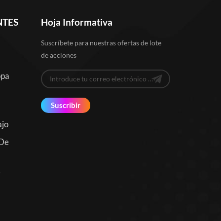
NTES
Hoja Informativa
Suscríbete para nuestras ofertas de lote
de acciones
opa
Suscribir
ajo
 De
e