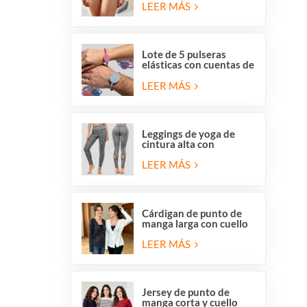
y respetuosas con la
LEER MÁS
piel, de Overstock para
mujer.
Lote de 5 pulseras
elásticas con cuentas de
San Benito y la Medalla
Milagrosa de la Iglesia
LEER MÁS
Católica.
Leggings de yoga de
cintura alta con
elástico, tiras cruzadas
y malla con aberturas
LEER MÁS
para mujer de Stocklot.
Cárdigan de punto de
manga larga con cuello
en V y cierre cruzado
para mujer, con lazo
LEER MÁS
lateral delantero.
Jersey de punto de
manga corta y cuello