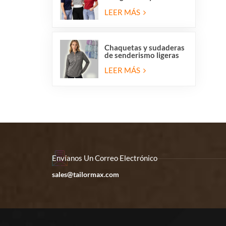
redondo para mujer,
liquidación de
LEER MÁS
existencias.
Chaquetas y sudaderas
de senderismo ligeras
de forro polar con
media cremallera para
LEER MÁS
mujer en liquidación.
Envíanos Un Correo Electrónico
sales@tailormax.com