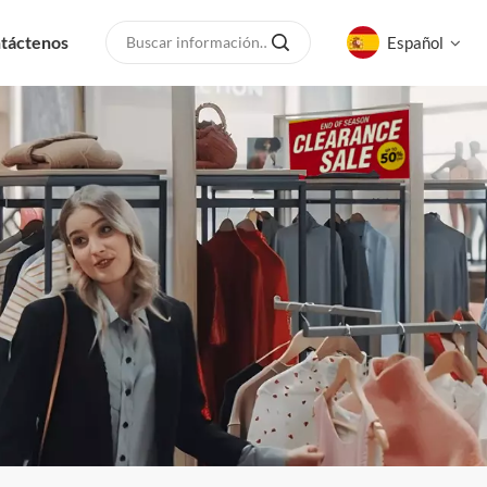
táctenos
Español
English
русский
español
العربية