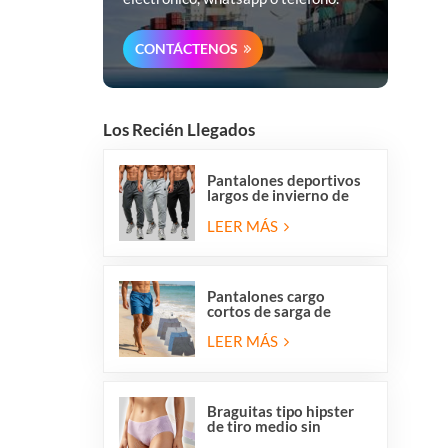
CONTÁCTENOS
Los Recién Llegados
Pantalones deportivos
largos de invierno de
forro polar para hombre
de Overstock, corte
LEER MÁS
regular, informales, para
correr y hacer ejercicio.
Pantalones cargo
cortos de sarga de
algodón elástico para
hombre con 6 bolsillos
LEER MÁS
Braguitas tipo hipster
de tiro medio sin
costuras, transpirables