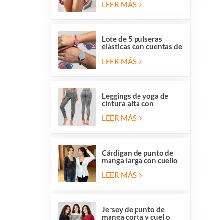
y respetuosas con la
LEER MÁS
piel, de Overstock para
mujer.
Lote de 5 pulseras
elásticas con cuentas de
San Benito y la Medalla
Milagrosa de la Iglesia
LEER MÁS
Católica.
Leggings de yoga de
cintura alta con
elástico, tiras cruzadas
y malla con aberturas
LEER MÁS
para mujer de Stocklot.
Cárdigan de punto de
manga larga con cuello
en V y cierre cruzado
para mujer, con lazo
LEER MÁS
lateral delantero.
Jersey de punto de
manga corta y cuello