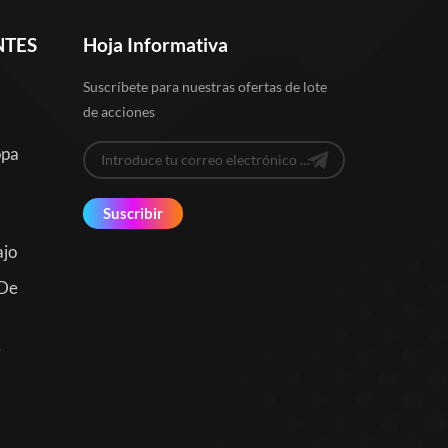
NTES
Hoja Informativa
Suscríbete para nuestras ofertas de lote
de acciones
opa
Suscribir
ajo
 De
e