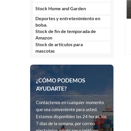
Stock Home and Garden
Deportes y entretenimiento en
bolsa.
Stock de fin de temporada de
Amazon
Stock de artículos para
mascotas
¿CÓMO PODEMOS
AYUDARTE?
Contáctenos en cualquier momento
que sea conveniente para usted.
Estamos disponibles las 24 horas, los
7 días de la semana, por correo
electrónico, whatsapp o teléfono.