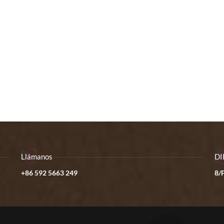
Llámanos
DI
+86 592 5663 249
8/F