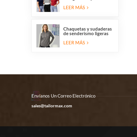
redondo para mujer,
liquidación de
LEER MÁS
existencias.
Chaquetas y sudaderas
de senderismo ligeras
de forro polar con
media cremallera para
LEER MÁS
mujer en liquidación.
Envíanos Un Correo Electrónico
sales@tailormax.com