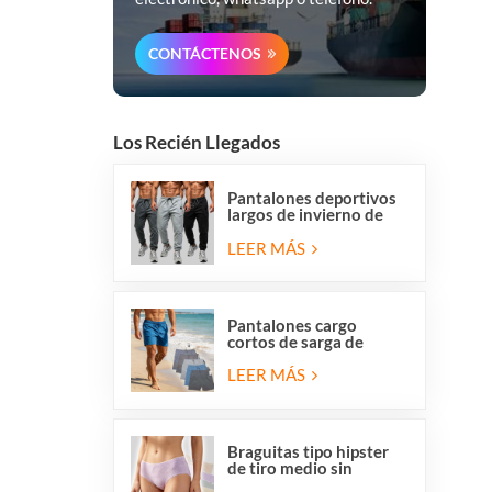
CONTÁCTENOS
Los Recién Llegados
Pantalones deportivos
largos de invierno de
forro polar para hombre
de Overstock, corte
LEER MÁS
regular, informales, para
correr y hacer ejercicio.
Pantalones cargo
cortos de sarga de
algodón elástico para
hombre con 6 bolsillos
LEER MÁS
Braguitas tipo hipster
de tiro medio sin
costuras, transpirables