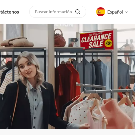
táctenos
Español
English
русский
español
العربية