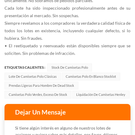
únicamente. No sobramos de pedidos parciales.
Cada lote ha sido inspeccionado profesionalmente antes de su
presentación al mercado. Sin sospechas.
Siempre revelamos a los compradores la verdadera calidad física de
todos los lotes en existencia, incluyendo cualquier defecto, si lo
hubiera. Sin fraudes.
• El reetiquetado y reenvasado están disponibles siempre que se
soliciten. Sin problemas de infracción.
ETIQUETAS CALIENTES :
Stock De Camisetas Polo
Lote De Camisetas Polo Clásicas
Camisetas Polo En Blanco Stocklot
Prendas Ligeras Para Hombre De Dead Stock
Camisetas Polo Verdes, Exceso De Stock
Liquidación De Camisetas Henley
Dejar Un Mensaje
Si tiene algún interés en alguno de nuestros lotes de
acciones y quiere saber más detalles, por favor, déjenos