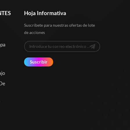
NTES
Hoja Informativa
Suscríbete para nuestras ofertas de lote
de acciones
opa
Suscribir
ajo
 De
e