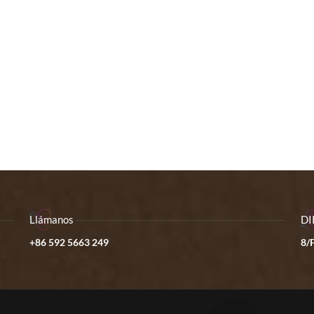
Llámanos
DI
+86 592 5663 249
8/F