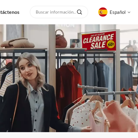
táctenos
Español
English
русский
español
العربية