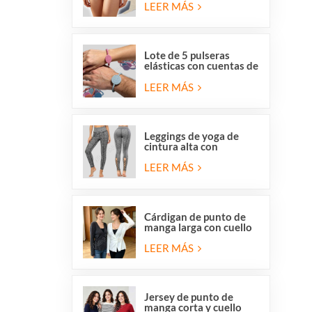
y respetuosas con la
LEER MÁS
piel, de Overstock para
mujer.
Lote de 5 pulseras
elásticas con cuentas de
San Benito y la Medalla
Milagrosa de la Iglesia
LEER MÁS
Católica.
Leggings de yoga de
cintura alta con
elástico, tiras cruzadas
y malla con aberturas
LEER MÁS
para mujer de Stocklot.
Cárdigan de punto de
manga larga con cuello
en V y cierre cruzado
para mujer, con lazo
LEER MÁS
lateral delantero.
Jersey de punto de
manga corta y cuello