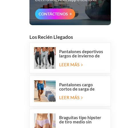
CONTÁCTENOS
Los Recién Llegados
Pantalones deportivos
largos de invierno de
forro polar para hombre
de Overstock, corte
LEER MÁS
regular, informales, para
correr y hacer ejercicio.
Pantalones cargo
cortos de sarga de
algodón elástico para
hombre con 6 bolsillos
LEER MÁS
Braguitas tipo hipster
de tiro medio sin
costuras, transpirables