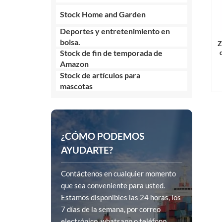
Stock Home and Garden
Deportes y entretenimiento en
bolsa.
Z
Stock de fin de temporada de
pa
Amazon
Stock de artículos para
mascotas
¿CÓMO PODEMOS
AYUDARTE?
Contáctenos en cualquier momento
que sea conveniente para usted.
Estamos disponibles las 24 horas, los
7 días de la semana, por correo
electrónico, whatsapp o teléfono.