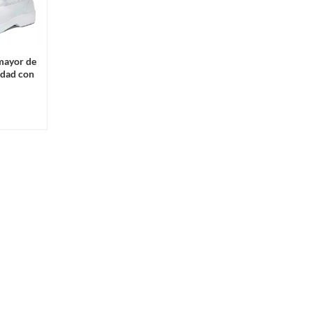
 mayor de
idad con
hombres y