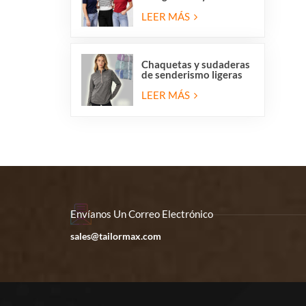
redondo para mujer,
liquidación de
LEER MÁS
existencias.
Chaquetas y sudaderas
de senderismo ligeras
de forro polar con
media cremallera para
LEER MÁS
mujer en liquidación.
Envíanos Un Correo Electrónico
sales@tailormax.com