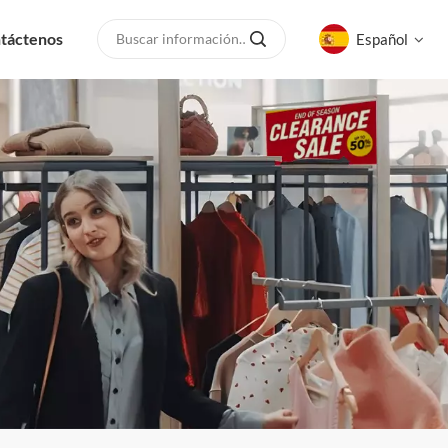
táctenos
Español
English
русский
español
العربية