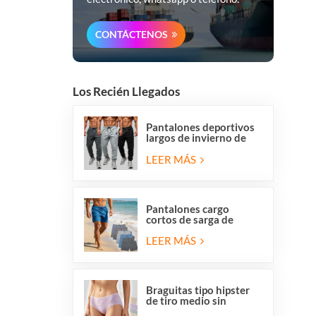
CONTÁCTENOS
Los Recién Llegados
Pantalones deportivos
largos de invierno de
forro polar para hombre
de Overstock, corte
LEER MÁS
regular, informales, para
correr y hacer ejercicio.
Pantalones cargo
cortos de sarga de
algodón elástico para
hombre con 6 bolsillos
LEER MÁS
Braguitas tipo hipster
de tiro medio sin
costuras, transpirables