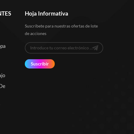
NTES
Hoja Informativa
Suscríbete para nuestras ofertas de lote
de acciones
opa
Suscribir
ajo
 De
e