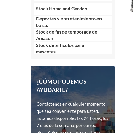
Stock Home and Garden
Deportes y entretenimiento en
bolsa.
Stock de fin de temporada de
Amazon
Stock de artículos para
mascotas
¿CÓMO PODEMOS
AYUDARTE?
Contáctenos en cualquier momento
que sea conveniente para usted.
Estamos disponibles las 24 horas, los
7 días de la semana, por correo
electrónico, whatsapp o teléfono.