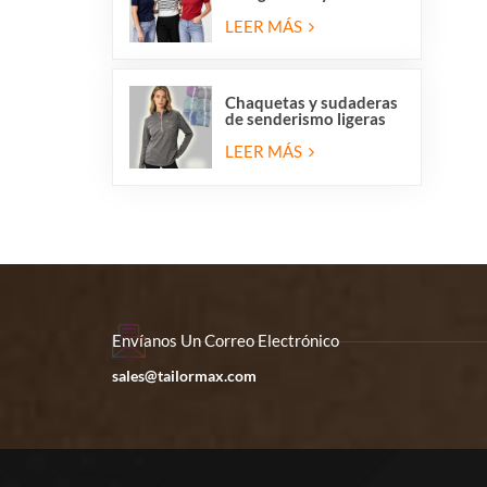
redondo para mujer,
liquidación de
LEER MÁS
existencias.
Chaquetas y sudaderas
de senderismo ligeras
de forro polar con
media cremallera para
LEER MÁS
mujer en liquidación.
Envíanos Un Correo Electrónico
sales@tailormax.com