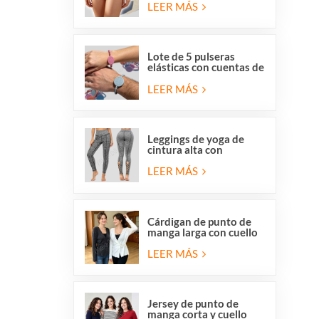
y respetuosas con la
LEER MÁS
piel, de Overstock para
mujer.
Lote de 5 pulseras
elásticas con cuentas de
San Benito y la Medalla
Milagrosa de la Iglesia
LEER MÁS
Católica.
Leggings de yoga de
cintura alta con
elástico, tiras cruzadas
y malla con aberturas
LEER MÁS
para mujer de Stocklot.
Cárdigan de punto de
manga larga con cuello
en V y cierre cruzado
para mujer, con lazo
LEER MÁS
lateral delantero.
Jersey de punto de
manga corta y cuello