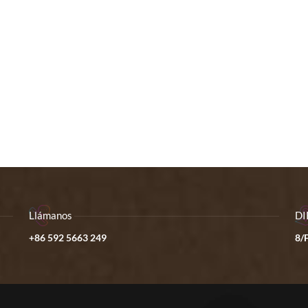
Llámanos
DI
+86 592 5663 249
8/F